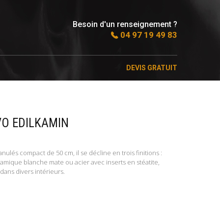
Besoin d'un renseignement ?
04 97 19 49 83
DEVIS GRATUIT
VO EDILKAMIN
ulés compact de 50 cm, il se décline en trois finitions :
éramique blanche mate ou acier avec inserts en stéatite,
dans divers intérieurs.