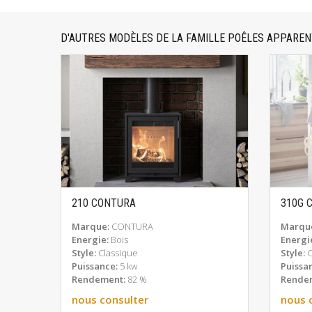
D'AUTRES MODÈLES DE LA FAMILLE POÊLES APPARE
210 CONTURA
310G 
EN SAVOIR PLUS
Marque:
CONTURA
Marqu
Energie:
Bois
Energi
Style:
Classique
Style:
Puissance:
5 kw
Puissa
Rendement:
82 %
Rende
nous consulter
nous 