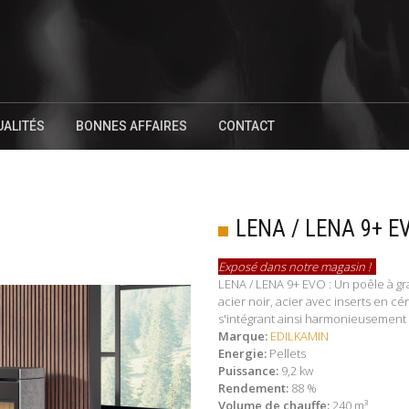
UALITÉS
BONNES AFFAIRES
CONTACT
LENA / LENA 9+ E
Exposé dans notre magasin !
LENA / LENA 9+ EVO : Un poêle à gran
acier noir, acier avec inserts en c
s'intégrant ainsi harmonieusement 
Marque:
EDILKAMIN
Energie:
Pellets
Puissance:
9,2 kw
Rendement:
88 %
Volume de chauffe:
240 m³