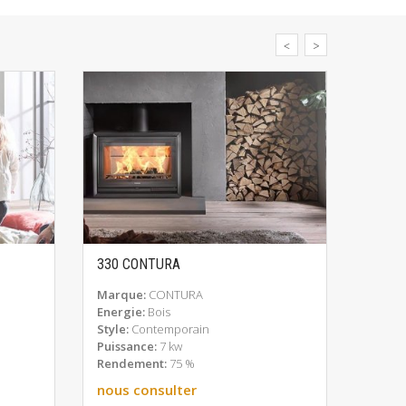
330 CONTURA
586 S
EN SAVOIR PLUS
Marque:
CONTURA
Marqu
Energie:
Bois
Energ
Style:
Contemporain
Style:
Puissance:
7 kw
Puiss
Rendement:
75 %
Rende
nous consulter
nous 