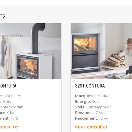
NTS
CONTURA
320T CONTURA
EN SAVOIR PLUS
EN SAVOIR PLUS
e:
CONTURA
Marque:
CONTURA
e:
Bois
Energie:
Bois
Contemporain
Style:
Contemporain
nce:
9 kw
Puissance:
7 kw
ment:
77 %
Rendement:
75 %
consulter
nous consulter