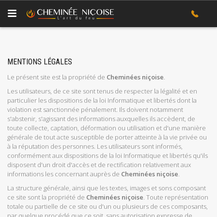
MENTIONS LÉGALES
Le présent site est la propriété de
Cheminées niçoise
.
Les utilisateurs, de ce site sont tenus de respecter la légalité et en
particulier les dispositions de la loi Informatique et libertés dont la
violation est sanctionnée pénalement. Ils doivent notamment
s'abstenir, s'agissant des informations auxquelles ils accèdent, de
toute collecte, captation, déformation ou utilisation et d'une manière
générale de tout acte susceptible de porter atteinte à la vie privée ou
à la réputation des personnes. Les utilisateurs sont informés,
conformément aux dispositions de la loi Informatique et libertés qu'ils
disposent d'un droit d'accès et de rectification relativement aux
informations les concernant auprès de
Cheminées niçoise
.
La structure générale, ainsi que les textes, images et sons composant
ce site sont la propriété de
Cheminées niçoise
. Toute représentation
totale ou partielle de ce site ou d'un ou plusieurs de ces composants,
par quelque procédé que ce soit, sans autorisation expresse de