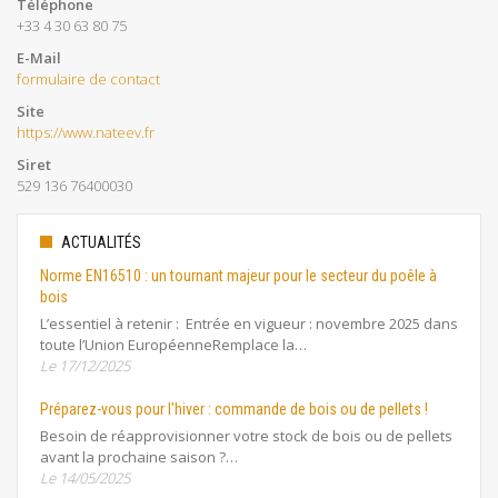
Téléphone
+33 4 30 63 80 75
E-Mail
formulaire de contact
Site
https://www.nateev.fr
Siret
529 136 76400030
ACTUALITÉS
Norme EN16510 : un tournant majeur pour le secteur du poêle à
bois
L’essentiel à retenir : Entrée en vigueur : novembre 2025 dans
toute l’Union EuropéenneRemplace la…
Le 17/12/2025
Préparez-vous pour l'hiver : commande de bois ou de pellets !
Besoin de réapprovisionner votre stock de bois ou de pellets
avant la prochaine saison ?…
Le 14/05/2025