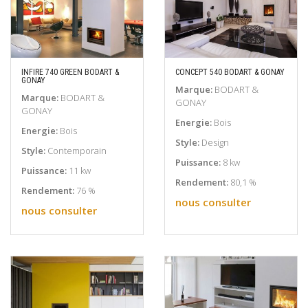
INFIRE 740 GREEN BODART &
CONCEPT 540 BODART & GONAY
GONAY
EN SAVOIR PLUS
EN SAVOIR PLUS
Marque:
BODART &
Marque:
BODART &
GONAY
GONAY
Energie:
Bois
Energie:
Bois
Style:
Design
Style:
Contemporain
Puissance:
8 kw
Puissance:
11 kw
Rendement:
80,1 %
Rendement:
76 %
nous consulter
nous consulter