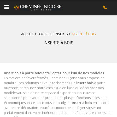
ACCUEIL
>
FOYERS ET INSERTS
>
INSERTS À BOIS
INSERTS À BOIS
Insert bois à porte ouvrante : optez pour l’un de nos modèles
En matière de foyers fermés, Cheminée Niçoise vous propose de
nombreuses solutions. Si vous recherchez un
insert bois
à porte
ouvrante, parcourez notre catalogue en ligne ou découvrez nos
modèles au sein de notre espace d’exposition. Nous avons
sélectionné pour vous les produits les plus performants et les plus
économiques, et ce, pour tous les budgets.
Insert a bois
en accord
avec votre décoration, épurée et moderne, ou foyer s’insérant
parfaitement dans votre intérieur traditionnel : faites votre choix selon