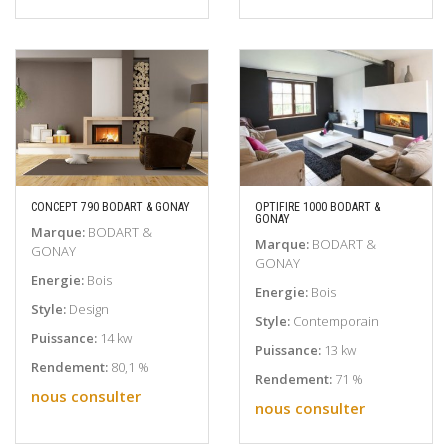
CONCEPT 790 BODART & GONAY
OPTIFIRE 1000 BODART &
GONAY
EN SAVOIR PLUS
EN SAVOIR PLUS
Marque:
BODART &
Marque:
BODART &
GONAY
GONAY
Energie:
Bois
Energie:
Bois
Style:
Design
Style:
Contemporain
Puissance:
14 kw
Puissance:
13 kw
Rendement:
80,1 %
Rendement:
71 %
nous consulter
nous consulter