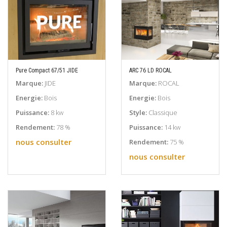
Pure Compact 67/51 JIDE
ARC 76 LD ROCAL
EN SAVOIR PLUS
EN SAVOIR PLUS
Marque:
JIDE
Marque:
ROCAL
Energie:
Bois
Energie:
Bois
Puissance:
8 kw
Style:
Classique
Rendement:
78 %
Puissance:
14 kw
nous consulter
Rendement:
75 %
nous consulter