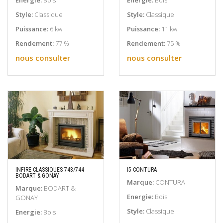
Energie:
Bois
Energie:
Bois
Style:
Classique
Style:
Classique
Puissance:
6 kw
Puissance:
11 kw
Rendement:
77 %
Rendement:
75 %
nous consulter
nous consulter
INFIRE CLASSIQUES 743/744
I5 CONTURA
BODART & GONAY
EN SAVOIR PLUS
EN SAVOIR PLUS
Marque:
CONTURA
Marque:
BODART &
Energie:
Bois
GONAY
Style:
Classique
Energie:
Bois