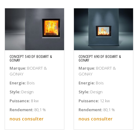
CONCEPT 540 DF BODART &
CONCEPT 690 DF BODART &
GONAY
GONAY
EN SAVOIR PLUS
EN SAVOIR PLUS
Marque:
BODART &
Marque:
BODART &
GONAY
GONAY
Energie:
Bois
Energie:
Bois
Style:
Design
Style:
Design
Puissance:
8 kw
Puissance:
12 kw
Rendement:
80,1 %
Rendement:
80,1 %
nous consulter
nous consulter