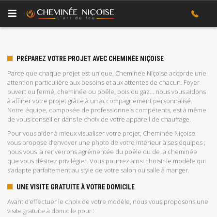
PRÉPAREZ VOTRE PROJET AVEC CHEMINÉE NIÇOISE
Parce que chaque projet est unique, Cheminée Niçoise accorde une
attention particulière aux besoins et aux attentes de chacun. Foyer
ouvert ou fermé, cheminée ou poêle, bois ou gaz… nous vous aidons
à affiner votre projet grâce à un accompagnement personnalisé.
Notre équipe, composée de professionnels compétents, est à même
de vous conseiller dans le choix de votre appareil de chauffage.
Pour vous aider à mieux visualiser votre projet, Cheminée Niçoise
vous propose d’envoyer une photo de votre intérieur à ses équipes ;
nous vous la renverrons agrémentée du poêle ou de la cheminée
que vous désirez privilégier. Vous pourrez ainsi choisir le modèle qui
s’adapte parfaitement au style de votre salon ou salle à manger.
UNE VISITE GRATUITE À VOTRE DOMICILE
Avant d’effectuer le choix de votre modèle, nous vous proposons une
visite gratuite à domicile pour :