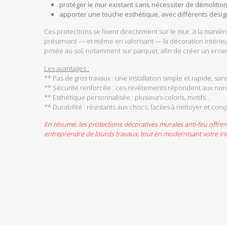
protéger le mur existant sans nécessiter de démolition
apporter une touche esthétique, avec différents design
Ces protections se fixent directement sur le mur, à la manière
préservant — et même en valorisant — la décoration intérieu
posée au sol, notamment sur parquet, afin de créer un ens
Les avantages :
** Pas de gros travaux : une installation simple et rapide, san
** Sécurité renforcée : ces revêtements répondent aux nor
** Esthétique personnalisée : plusieurs coloris, motifs...
** Durabilité : résistants aux chocs, faciles à nettoyer et con
En résumé, les protections décoratives murales anti-feu offre
entreprendre de lourds travaux, tout en modernisant votre int