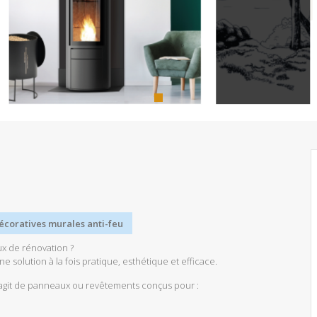
décoratives murales anti-feu
ux de rénovation ?
 solution à la fois pratique, esthétique et efficace.
s’agit de panneaux ou revêtements conçus pour :