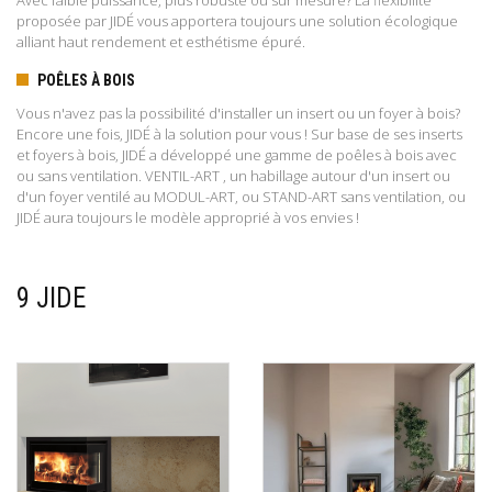
Avec faible puissance, plus robuste ou sur mesure? La flexibilité
proposée par JIDÉ vous apportera toujours une solution écologique
alliant haut rendement et esthétisme épuré.
POÊLES À BOIS
Vous n'avez pas la possibilité d'installer un insert ou un foyer à bois?
Encore une fois, JIDÉ à la solution pour vous ! Sur base de ses inserts
et foyers à bois, JIDÉ a développé une gamme de poêles à bois avec
ou sans ventilation. VENTIL-ART , un habillage autour d'un insert ou
d'un foyer ventilé au MODUL-ART, ou STAND-ART sans ventilation, ou
JIDÉ aura toujours le modèle approprié à vos envies !
9 JIDE