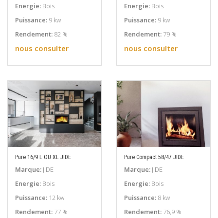
Energie:
Bois
Energie:
Bois
Puissance:
9 kw
Puissance:
9 kw
Rendement:
82 %
Rendement:
79 %
nous consulter
nous consulter
Pure 16/9 L OU XL JIDE
Pure Compact 58/47 JIDE
EN SAVOIR PLUS
EN SAVOIR PLUS
Marque:
JIDE
Marque:
JIDE
Energie:
Bois
Energie:
Bois
Puissance:
12 kw
Puissance:
8 kw
Rendement:
77 %
Rendement:
76,9 %