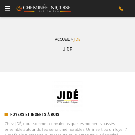
ACCUEIL
>
JIDE
JIDE
FOYERS ET INSERTS À BOIS
Chez JIDÉ, nous sommes convaincus que les moments passés
ensemble autour du feu seront mémorables! Un insert ou un foyer ?