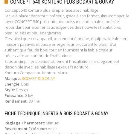
CONCEPT 540 KONTURO PLUS BODART & GONAY
Concept 540 konturo plus simple face avec habillage.
Facile à placer dans tout intérieur, grâce à son format ultra-compact, le
foyer CONCEPT 540 présente une puissance nominale modérée
répondant parfaitement aux exigences des nouvelles habitations,
bien isolées et peu énergivores.
C’est ainsi que cet appareil, totalement étanche, équipera idéalement
maisons passives et basse énergie, leur procurant le plaisir d’un
authentique feu de bois, tout en fournissant la faible chaleur
nécessaire au confort de l’habitation.
Et pour simplifier considérablement l’installation, il est également
disponible avec les habillages exclusifs Konturo,
Konturo Compact ou Konturo Muro.
Marque:
BODART & GONAY
Energie:
Bois
Style:
Design
Puissance:
8 kw
Rendement:
80,1 %
FICHE TECHNIQUE INSERTS À BOIS BODART & GONAY
Règlage Thermostat:
Manuel
Revetement Extérieur:
Acier