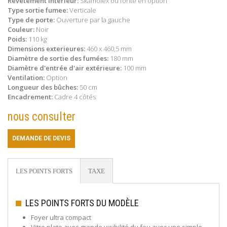
Revetement Intérieur:
Skamolex ou fonte en option
Type sortie fumee:
Verticale
Type de porte:
Ouverture par la gauche
Couleur:
Noir
Poids:
110 kg
Dimensions exterieures:
460 x 460,5 mm
Diamètre de sortie des fumées:
180 mm
Diamètre d'entrée d'air extérieure:
100 mm
Ventilation:
Option
Longueur des bûches:
50 cm
Encadrement:
Cadre 4 côtés
nous consulter
DEMANDE DE DEVIS
LES POINTS FORTS
TAXE
LES POINTS FORTS DU MODÈLE
Foyer ultra compact