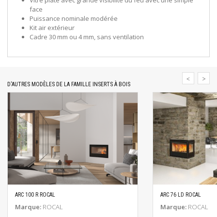
Vitre plate avec grande visibilité du feu avec une simple
face
Puissance nominale modérée
Kit air extérieur
Cadre 30 mm ou 4 mm, sans ventilation
D'AUTRES MODÈLES DE LA FAMILLE INSERTS À BOIS
ARC 100 R ROCAL
ARC 76 LD ROCAL
EN SAVOIR PLUS
EN SAV
Marque:
ROCAL
Marque:
ROCAL