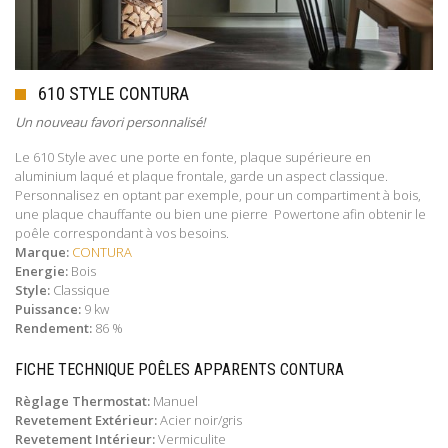
610 STYLE CONTURA
Un nouveau favori personnalisé!
Le 610 Style avec une porte en fonte, plaque supérieure en
aluminium laqué et plaque frontale, garde un aspect classique.
Personnalisez en optant par exemple, pour un compartiment à bois,
une plaque chauffante ou bien une pierre Powertone afin obtenir le
poêle correspondant à vos besoins.
Marque:
CONTURA
Energie:
Bois
Style:
Classique
Puissance:
9 kw
Rendement:
86 %
FICHE TECHNIQUE POÊLES APPARENTS CONTURA
Règlage Thermostat:
Manuel
Revetement Extérieur:
Acier noir/gris
Revetement Intérieur:
Vermiculite