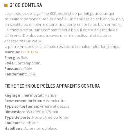
310G CONTURA
Les modèles de la gamme 300, est le choix parfait pour ceux qui
souhaitent personnaliser leur poêle. Un habillage acier blanc ou noir,
en stéatite ou en pierre ollaire, une porte en fonte ou bien en verre.
Le choix avec ou sans compartiment à bois, il existe trois modèles
différents. De plus vous trouvez un tiroir coulissant et d'autres
accessoires judicieux.
la pierre Artstone et la stéatite restituent la chaleur plus longtemps.
Marque:
CONTURA
Energie:
Bois
Style:
Contemporain
Puissance:
9 kw
Rendement:
77 %
FICHE TECHNIQUE POÊLES APPARENTS CONTURA
Règlage Thermostat:
Manuel
Revetement Intérieur:
Vermiculite
Type sortie fumee:
Arrière et dessus
Dimension:
850 x 750 x 375 mm
Type de porte:
Porte vitreé ou fonte
Couleur:
Noir/blanc
Habillage:
Acier noir ou blanc