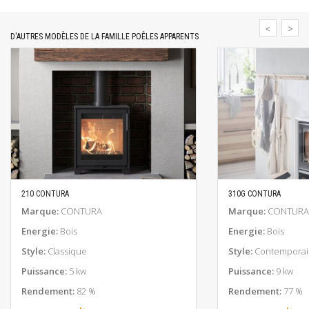
D'AUTRES MODÈLES DE LA FAMILLE POÊLES APPARENTS
210 CONTURA
310G CONTURA
EN SAVOIR PLUS
EN SAV
Marque:
CONTURA
Marque:
CONTURA
Energie:
Bois
Energie:
Bois
Style:
Classique
Style:
Contemporai
Puissance:
5 kw
Puissance:
9 kw
Rendement:
82 %
Rendement:
77 %