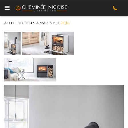
ACCUEIL
>
POÊLES APPARENTS
>
310G