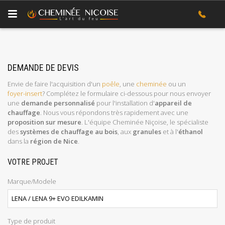
DEMANDE DE DEVIS
Envie de faire l'acquisition d'un
poêle
, une
cheminée
ou un
foyer-insert
? Complétez le formulaire ci-dessous pour nous envoyer
une
demande personnalisé
pour l'installation d'
appareil de
chauffage
. Nous vous répondons très rapidement avec une
proposition sur mesure
. L'équipe Cheminée Niçoise, le spécialiste
des
systèmes de chauffage au bois
, aux
granules
et à l'
éthanol
dans la
région de Nice
.
VOTRE PROJET
Marque/Modele
Type de produit