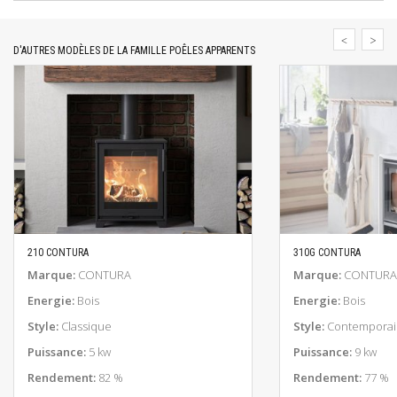
D'AUTRES MODÈLES DE LA FAMILLE POÊLES APPARENTS
210 CONTURA
310G CONTURA
EN SAVOIR PLUS
EN SAV
Marque:
CONTURA
Marque:
CONTURA
Energie:
Bois
Energie:
Bois
Style:
Classique
Style:
Contemporai
Puissance:
5 kw
Puissance:
9 kw
Rendement:
82 %
Rendement:
77 %