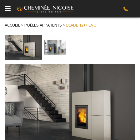
ACCUEIL
>
POÊLES APPARENTS
>
BLADE 12++ EVO