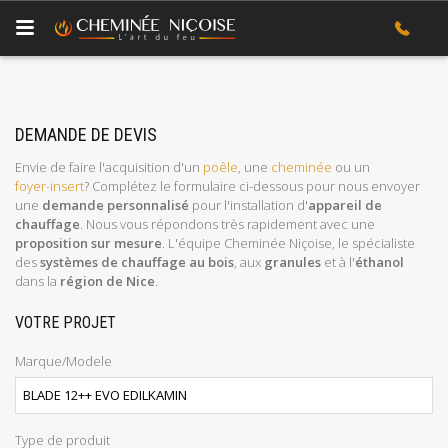
DEMANDE DE DEVIS
Envie de faire l'acquisition d'un
poêle
, une
cheminée
ou un
foyer-insert
? Complétez le formulaire ci-dessous pour nous envoyer
une
demande personnalisé
pour l'installation d'
appareil de
chauffage
. Nous vous répondons très rapidement avec une
proposition sur mesure
. L'équipe Cheminée Niçoise, le spécialiste
des
systèmes de chauffage au bois
, aux
granules
et à l'
éthanol
dans la
région de Nice
.
VOTRE PROJET
Marque/Modele
Type de produit