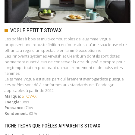
VOGUE PETIT T STOVAX
Les poêles à bois et multi-combustibles de la gamme Vogue
proposent une robuste finition en fonte ainsi qu’une spacieuse vitre
offrant au regard un spectacle enflammé exceptionnel.
Les innovants systèmes Airwash et Cleanburn dont ils sont dotés
permettent quant à eux de conserver la vitre du poêle propre pour
longtemps tout en procurant un haut rendement et de puissantes
flammes.
La gamme Vogue est aussi particulièrement avant-gardiste puisque
ces poêles sont déjà conformes aux standards de l’Ecodesign
applicables à partir de 2022.
Marque:
STOVAX
Energie:
Bois
Puissance:
7 kw
Rendement:
80 %
FICHE TECHNIQUE POÊLES APPARENTS STOVAX