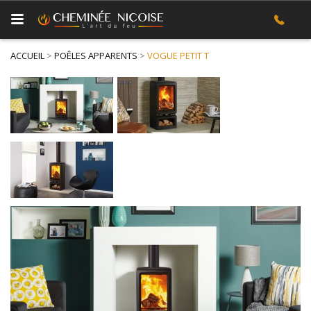
ACCUEIL
>
POÊLES APPARENTS
>
VOGUE PETIT T