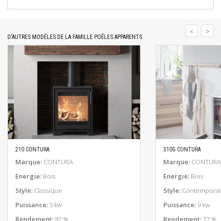
D'AUTRES MODÈLES DE LA FAMILLE POÊLES APPARENTS
210 CONTURA
310G CONTURA
EN SAVOIR PLUS
EN SAV
Marque:
CONTURA
Marque:
CONTURA
Energie:
Bois
Energie:
Bois
Style:
Classique
Style:
Contemporai
Puissance:
5 kw
Puissance:
9 kw
Rendement:
82 %
Rendement:
77 %