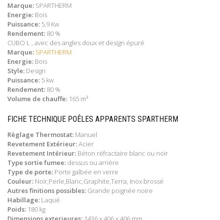
Marque:
SPARTHERM
Energie:
Bois
Puissance:
5,9 Kw
Rendement:
80 %
CUBO L , avec des angles doux et design épuré
Marque:
SPARTHERM
Energie:
Bois
Style:
Design
Puissance:
5 kw
Rendement:
80 %
Volume de chauffe:
165 m³
FICHE TECHNIQUE POÊLES APPARENTS SPARTHERM
Règlage Thermostat:
Manuel
Revetement Extérieur:
Acier
Revetement Intérieur:
Béton réfractaire blanc ou noir
Type sortie fumee:
dessus ou arrière
Type de porte:
Porte galbée en verre
Couleur:
Noir,Perle,Blanc,Graphite,Terra, Inox brossé
Autres finitions possibles:
Grande poignée noire
Habillage:
Laqué
Poids:
180 kg
Dimensions exterieures:
1436 x 406 x 406 mm