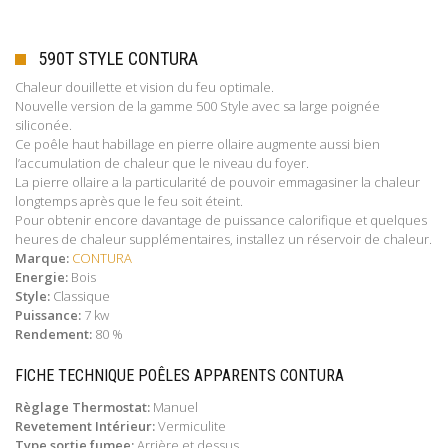
590T STYLE CONTURA
Chaleur douillette et vision du feu optimale.
Nouvelle version de la gamme 500 Style avec sa large poignée
siliconée.
Ce poêle haut habillage en pierre ollaire augmente aussi bien
l’accumulation de chaleur que le niveau du foyer.
La pierre ollaire a la particularité de pouvoir emmagasiner la chaleur
longtemps après que le feu soit éteint.
Pour obtenir encore davantage de puissance calorifique et quelques
heures de chaleur supplémentaires, installez un réservoir de chaleur.
Marque:
CONTURA
Energie:
Bois
Style:
Classique
Puissance:
7 kw
Rendement:
80 %
FICHE TECHNIQUE POÊLES APPARENTS CONTURA
Règlage Thermostat:
Manuel
Revetement Intérieur:
Vermiculite
Type sortie fumee:
Arrière et dessus