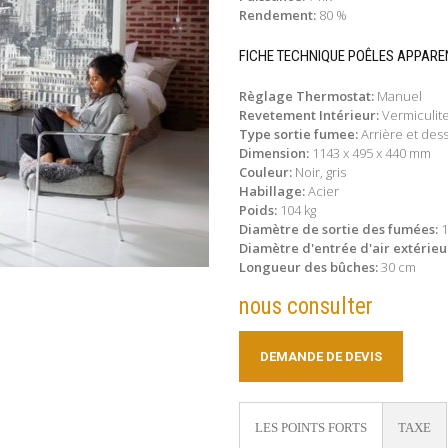
Rendement:
80 %
FICHE TECHNIQUE POÊLES APPAR
Règlage Thermostat:
Manuel
Revetement Intérieur:
Vermiculit
Type sortie fumee:
Arrière et des
Dimension:
1143 x 495 x 440 mm
Couleur:
Noir, gris
Habillage:
Acier
Poids:
104 kg
Diamètre de sortie des fumées:
Diamètre d'entrée d'air extérieu
Longueur des bûches:
30 cm
nous consulter
DEMANDE DE DEVIS
LES POINTS FORTS
TAXE