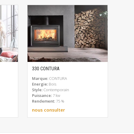
330 CONTURA
586 S
EN SAVOIR PLUS
Marque:
CONTURA
Marqu
Energie:
Bois
Energ
Style:
Contemporain
Style:
Puissance:
7 kw
Puiss
Rendement:
75 %
Rende
nous consulter
nous 