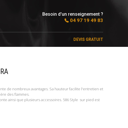
Besoin d'un renseignement ?
04 97 19 49 83
DEVIS GRATUIT
URA
e de nombreux avantages. Sa hauteur facilite l'entretien et
ière des flammes.
nte ainsi que plusieurs accessoires. 586 Style sur pied est