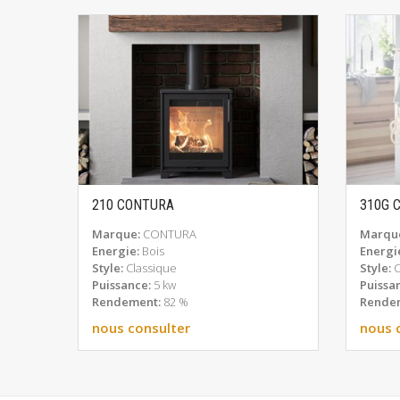
210 CONTURA
310G 
EN SAVOIR PLUS
Marque:
CONTURA
Marqu
Energie:
Bois
Energi
Style:
Classique
Style:
Puissance:
5 kw
Puissa
Rendement:
82 %
Rende
nous consulter
nous 