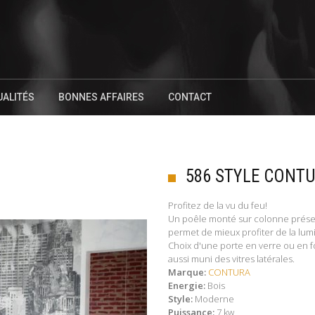
UALITÉS
BONNES AFFAIRES
CONTACT
586 STYLE CONT
Profitez de la vu du feu!
Un poêle monté sur colonne présent
permet de mieux profiter de la lum
Choix d'une porte en verre ou en fo
aussi muni des vitres latérales.
Marque:
CONTURA
Energie:
Bois
Style:
Moderne
Puissance:
7 kw