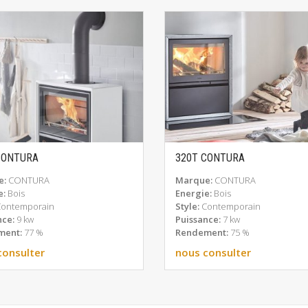
CONTURA
320T CONTURA
EN SAVOIR PLUS
EN SAVOIR PLUS
e:
CONTURA
Marque:
CONTURA
e:
Bois
Energie:
Bois
Contemporain
Style:
Contemporain
nce:
9 kw
Puissance:
7 kw
ment:
77 %
Rendement:
75 %
consulter
nous consulter