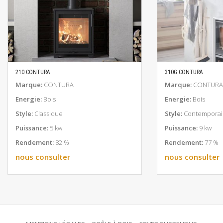
210 CONTURA
310G CONTURA
EN SAVOIR PLUS
EN SAV
Marque:
CONTURA
Marque:
CONTURA
Energie:
Bois
Energie:
Bois
Style:
Classique
Style:
Contemporai
Puissance:
5 kw
Puissance:
9 kw
Rendement:
82 %
Rendement:
77 %
nous consulter
nous consulter