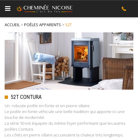
ACCUEIL
>
POÊLES APPARENTS
>
52T
52T CONTURA
Un robuste poêle en fonte et en pierre ollaire.
Le poêle en fonte véhicule une belle tradition qui apporte ici une
touche de modernité.
La série 50 est équipée du même foyer performant que les autres
poêles Contura.
Les côtés en pierre ollaire accumulent la chaleur très longtemps.