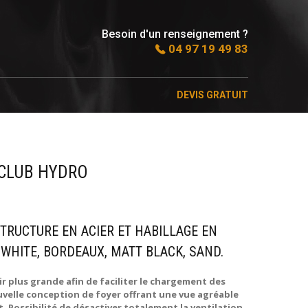
Besoin d'un renseignement ?
04 97 19 49 83
DEVIS GRATUIT
/ CLUB HYDRO
STRUCTURE EN ACIER ET HABILLAGE EN
WHITE, BORDEAUX, MATT BLACK, SAND.
r plus grande afin de faciliter le chargement des
ouvelle conception de foyer offrant une vue agréable
. Possibilité de désactiver totalement la ventilation