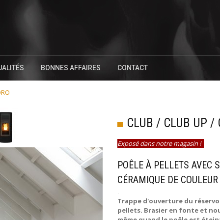
UALITÉS
BONNES AFFAIRES
CONTACT
YDRO
CLUB / CLUB UP 
Exposé dans notre magasin !
POÊLE À PELLETS AVEC 
CÉRAMIQUE DE COULEUR 
.
Trappe d'ouverture du réservoi
pellets. Brasier en fonte et n
même quand le poêle est éteint