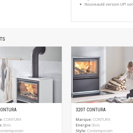
Nouveauté version UP! so
NTS
CONTURA
320T CONTURA
EN SAVOIR PLUS
EN SAVOIR PLUS
e:
CONTURA
Marque:
CONTURA
e:
Bois
Energie:
Bois
Contemporain
Style:
Contemporain