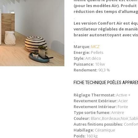
(pour les modèles Air). Produi
réduction des temps d'alluma
.
Les version Comfort Air est éq
ventilateur réglables de maniè
brasier autonettoyant avec v
.
Marque:
MCZ
Energie:
Pellets
Style:
Art déco
Puissance:
10 kw
Rendement:
90,3 %
FICHE TECHNIQUE POÊLES APPAR
Règlage Thermostat:
Active +
Revetement Extérieur:
Acier
Revetement Intérieur:
Fonte
Type sortie fumee:
Arrière
Couleur:
Blanc,Bordeaux,Noir,Sabl
Autres finitions possibles:
Comfort
Habillage:
Céramique
Poids:
160 kg