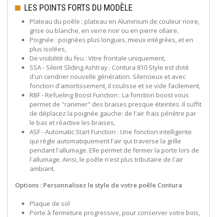
LES POINTS FORTS DU MODÈLE
Plateau du poêle : plateau en Aluminium de couleur noire,
grise ou blanche, en verre noir ou en pierre ollaire,
Poignée : poignées plus longues, mieux intégrées, et en
plus isolées,
De visibilité du feu : Vitre frontale uniquement,
SSA - Silent Sliding Ashtray : Contura 810 Style est doté
d'un cendrier nouvelle génération. Silencieux et avec
fonction d'amortissement, il coulisse et se vide facilement,
RBF - Refueling Boost Function : La fonction boost vous
permet de "ranimer" des braises presque éteintes. Il suffit
de déplacez la poignée gauche: de l'air frais pénètre par
le bas et réactive les braises,
ASF - Automatic Start Function : Une fonction intelligente
qui règle automatiquement l'air qui traverse la grille
pendant l'allumage. Elle permet de fermer la porte lors de
l'allumage. Ainsi, le poêle n'est plus tributaire de l'air
ambiant.
Options : Personnalisez
le style de votre poêle Contura
Plaque de sol
Porte à fermeture progressive, pour conserver votre bois,