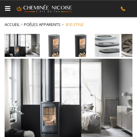
ACCUEIL
>
POÊLES APPARENTS
>
810 STYLE