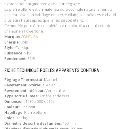
existent pour augmenter la chaleur dégagée.
La pierre ollaire est un matériau qui accumule naturellement la
chaleur. Avec un habillage en pierre ollaire, le poêle reste chaud
plusieurs heurs après que le feu se soit éteint.
Ce modèle peut-être complété par un bloc d'accumulateur de
chaleur en Powertone.
Marque:
CONTURA
Energie:
Bois
Style:
Classique
Puissance:
9 kw
Rendement:
86 %
FICHE TECHNIQUE POÊLES APPARENTS CONTURA
Règlage Thermostat:
Manuel
Revetement Extérieur:
Acier
Revetement Intérieur:
Vermiculite
Type sortie fumee:
Arrière et dessus
Dimension:
1680 x 580 x 515 mm
Couleur:
Gris/noir
Habillage:
Pierre ollaire
Poids:
322 kg
Diamètre de sortie des fumées:
150 mm
Diamètre d'entrée d'air extérieure:
100 mm