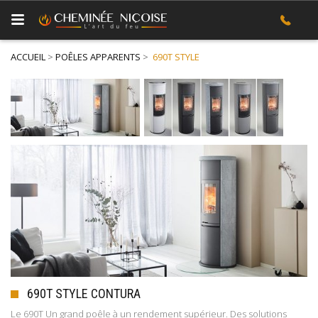
ACCUEIL
>
POÊLES APPARENTS
>
690T STYLE
690T STYLE CONTURA
Le 690T Un grand poêle à un rendement supérieur. Des solutions