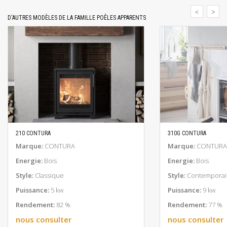
D'AUTRES MODÈLES DE LA FAMILLE POÊLES APPARENTS
210 CONTURA
310G CONTURA
EN SAVOIR PLUS
EN SAV
Marque:
CONTURA
Marque:
CONTURA
Energie:
Bois
Energie:
Bois
Style:
Classique
Style:
Contemporai
Puissance:
5 kw
Puissance:
9 kw
Rendement:
82 %
Rendement:
77 %
nous consulter
nous consulter