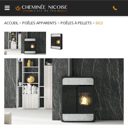
ACCUEIL
>
POÊLES APPARENTS
>
POÊLES À PELLETS
>
BILD