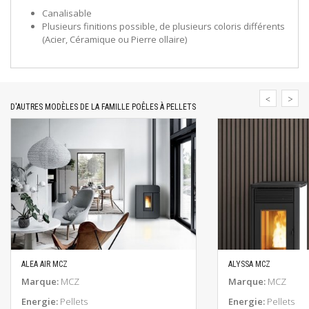
Canalisable
Plusieurs finitions possible, de plusieurs coloris différents
(Acier, Céramique ou Pierre ollaire)
D'AUTRES MODÈLES DE LA FAMILLE POÊLES À PELLETS
ALEA AIR MCZ
ALYSSA MCZ
EN SAVOIR PLUS
EN SAV
Marque:
MCZ
Marque:
MCZ
Energie:
Pellets
Energie:
Pellets