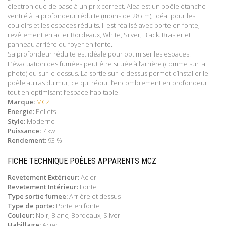
électronique de base à un prix correct. Alea est un poêle étanche
ventilé à la profondeur réduite (moins de 28 cm), idéal pour les
couloirs et les espaces réduits. Il est réalisé avec porte en fonte,
revêtement en acier Bordeaux, White, Silver, Black. Brasier et
panneau arrière du foyer en fonte.
Sa profondeur réduite est idéale pour optimiser les espaces.
L’évacuation des fumées peut être située à l’arrière (comme sur la
photo) ou sur le dessus. La sortie sur le dessus permet d’installer le
poêle au ras du mur, ce qui réduit l’encombrement en profondeur
tout en optimisant l’espace habitable.
Marque:
MCZ
Energie:
Pellets
Style:
Moderne
Puissance:
7 kw
Rendement:
93 %
FICHE TECHNIQUE POÊLES APPARENTS MCZ
Revetement Extérieur:
Acier
Revetement Intérieur:
Fonte
Type sortie fumee:
Arrière et dessus
Type de porte:
Porte en fonte
Couleur:
Noir, Blanc, Bordeaux, Silver
Habillage:
Acier