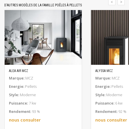
D'AUTRES MODÈLES DE LA FAMILLE POÊLES À PELLETS
ALEA AIR MCZ
ALYSSA MCZ
EN SAVOIR PLUS
EN SAV
Marque:
MCZ
Marque:
MCZ
Energie:
Pellets
Energie:
Pellets
Style:
Moderne
Style:
Moderne
Puissance:
7 kw
Puissance:
6 kw
Rendement:
93 %
Rendement:
92 %
nous consulter
nous consulter