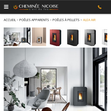
ACCUEIL
>
POÊLES APPARENTS
>
POÊLES À PELLETS
>
ALEA AIR