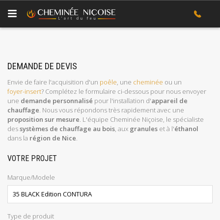
DEMANDE DE DEVIS
Envie de faire l'acquisition d'un
poêle
, une
cheminée
ou un
foyer-insert
? Complétez le formulaire ci-dessous pour nous envoyer
une
demande personnalisé
pour l'installation d'
appareil de
chauffage
. Nous vous répondons très rapidement avec une
proposition sur mesure
. L'équipe Cheminée Niçoise, le spécialiste
des
systèmes de chauffage au bois
, aux
granules
et à l'
éthanol
dans la
région de Nice
.
VOTRE PROJET
Marque/Modele
Type de produit